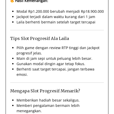
Hasil Kemenangan:
Modal Rp1.200.000 berubah menjadi Rp18.900.000
Jackpot terjadi dalam waktu kurang dari 1 jam
Laila berhenti bermain setelah target tercapai
Tips Slot Progresif Ala Laila
Pilih game dengan review RTP tinggi dan jackpot
progresif jelas.
Main di jam sepi untuk peluang lebih besar.
Gunakan modal dingin agar tetap fokus.
Berhenti saat target tercapai, jangan terbawa
emosi.
Mengapa Slot Progresif Menarik?
Memberikan hadiah besar sekaligus.
Memberi pengalaman bermain lebih
menegangkan.