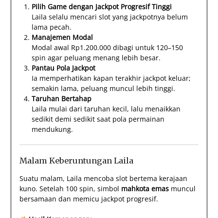
Pilih Game dengan Jackpot Progresif Tinggi
Laila selalu mencari slot yang jackpotnya belum
lama pecah.
Manajemen Modal
Modal awal Rp1.200.000 dibagi untuk 120–150
spin agar peluang menang lebih besar.
Pantau Pola Jackpot
Ia memperhatikan kapan terakhir jackpot keluar;
semakin lama, peluang muncul lebih tinggi.
Taruhan Bertahap
Laila mulai dari taruhan kecil, lalu menaikkan
sedikit demi sedikit saat pola permainan
mendukung.
Malam Keberuntungan Laila
Suatu malam, Laila mencoba slot bertema kerajaan
kuno. Setelah 100 spin, simbol
mahkota emas
muncul
bersamaan dan memicu jackpot progresif.