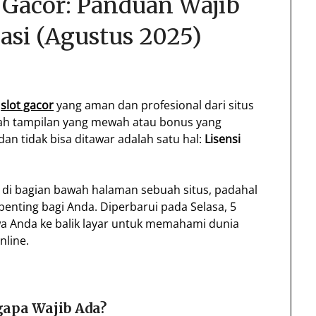
t Gacor: Panduan Wajib
asi (Agustus 2025)
s
slot gacor
yang aman dan profesional dari situs
lah tampilan yang mewah atau bonus yang
dan tidak bisa ditawar adalah satu hal:
Lisensi
 di bagian bawah halaman sebuah situs, padahal
enting bagi Anda. Diperbarui pada Selasa, 5
a Anda ke balik layar untuk memahami dunia
nline.
gapa Wajib Ada?