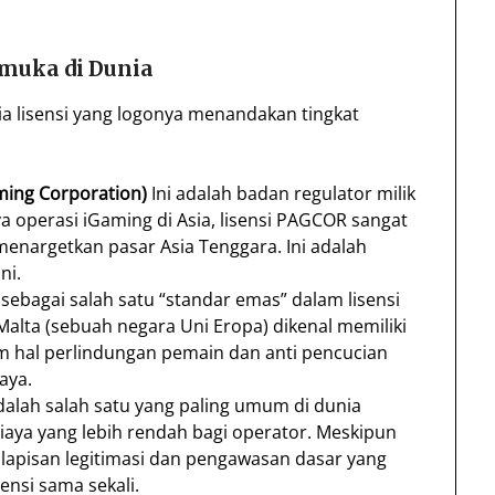
muka di Dunia
a lisensi yang logonya menandakan tingkat
ing Corporation)
Ini adalah badan regulator milik
a operasi iGaming di Asia, lisensi PAGCOR sangat
enargetkan pasar Asia Tenggara. Ini adalah
ni.
ebagai salah satu “standar emas” dalam lisensi
 Malta (sebuah negara Uni Eropa) dikenal memiliki
am hal perlindungan pemain dan anti pencucian
aya.
dalah salah satu yang paling umum di dunia
iaya yang lebih rendah bagi operator. Meskipun
 lapisan legitimasi dan pengawasan dasar yang
sensi sama sekali.