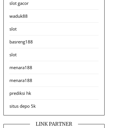
slot gacor
waduk88
slot
basreng188
slot
menara188
menara188
prediksi hk
situs depo 5k
LINK PARTNER