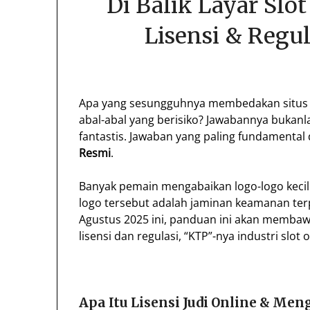
Di Balik Layar Slo
Lisensi & Regul
Apa yang sesungguhnya membedakan situ
abal-abal yang berisiko? Jawabannya bukan
fantastis. Jawaban yang paling fundamental 
Resmi
.
Banyak pemain mengabaikan logo-logo kecil
logo tersebut adalah jaminan keamanan terp
Agustus 2025 ini, panduan ini akan membaw
lisensi dan regulasi, “KTP”-nya industri slot o
Apa Itu Lisensi Judi Online & Men