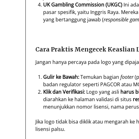
UK Gambling Commission (UKGC)
Ini ad
pasar spesifik, yaitu Inggris Raya. Mer
yang bertanggung jawab (
responsible gam
Cara Praktis Mengecek Keaslian L
Jangan hanya percaya pada logo yang dipaja
Gulir ke Bawah:
Temukan bagian
footer
(p
badan regulator seperti PAGCOR atau M
Klik dan Verifikasi:
Logo yang asli
harus bi
diarahkan ke halaman validasi di situs
re
menunjukkan nomor lisensi, nama perusahaa
Jika logo tidak bisa diklik atau mengarah k
lisensi palsu.