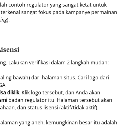
alah contoh regulator yang sangat ketat untuk
eka terkenal sangat fokus pada kampanye permainan
ing
).
isensi
ng. Lakukan verifikasi dalam 2 langkah mudah:
aling bawah) dari halaman situs. Cari logo dari
GA.
sa diklik
. Klik logo tersebut, dan Anda akan
smi
badan regulator itu. Halaman tersebut akan
n, dan status lisensi (aktif/tidak aktif).
e halaman yang aneh, kemungkinan besar itu adalah