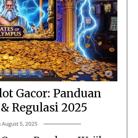
Slot Gacor: Panduan
 & Regulasi 2025
n
August 5, 2025