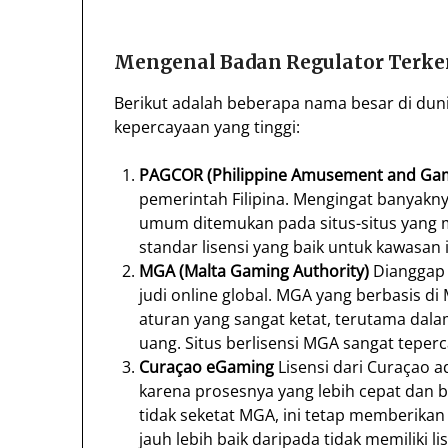
Mengenal Badan Regulator Terke
Berikut adalah beberapa nama besar di duni
kepercayaan yang tinggi:
PAGCOR (Philippine Amusement and Gam
pemerintah Filipina. Mengingat banyakny
umum ditemukan pada situs-situs yang m
standar lisensi yang baik untuk kawasan i
MGA (Malta Gaming Authority)
Dianggap s
judi online global. MGA yang berbasis di
aturan yang sangat ketat, terutama dal
uang. Situs berlisensi MGA sangat teperc
Curaçao eGaming
Lisensi dari Curaçao a
karena prosesnya yang lebih cepat dan b
tidak seketat MGA, ini tetap memberikan
jauh lebih baik daripada tidak memiliki li